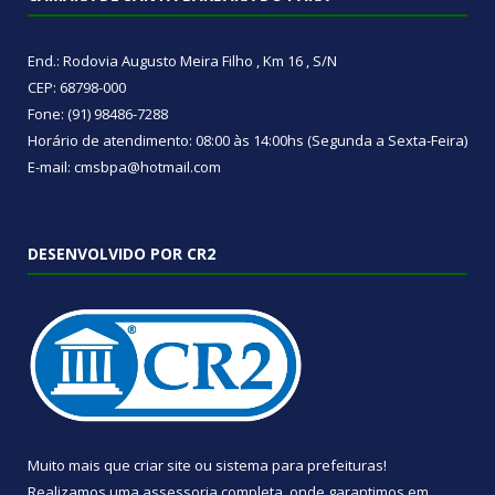
End.: Rodovia Augusto Meira Filho , Km 16 , S/N
CEP: 68798-000
Fone: (91) 98486-7288
Horário de atendimento: 08:00 às 14:00hs (Segunda a Sexta-Feira)
E-mail: cmsbpa@hotmail.com
DESENVOLVIDO POR CR2
Muito mais que
criar site
ou
sistema para prefeituras
!
Realizamos uma
assessoria
completa, onde garantimos em