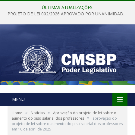
ÚLTIMAS ATUALIZAÇÕES:
PROJETO DE LEI 002/2026 APROVADO POR UNANIMIDADE EM SESSÃO ORDINÁRIA NESTA QUINTA – FEIRA 28 DE MAIO DE 2026
MENU
»
»
Home
Notícias
Aprovação do projeto de lei sobre o
»
aumento do piso salarial dos professores
aprovação do
projeto de lei sobre o aumento do piso salarial dos professores
em 10 de abril de 2025