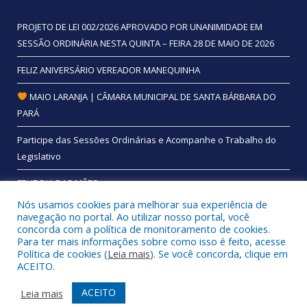
PROJETO DE LEI 002/2026 APROVADO POR UNANIMIDADE EM
SESSÃO ORDINÁRIA NESTA QUINTA – FEIRA 28 DE MAIO DE 2026
FELIZ ANIVERSÁRIO VEREADOR MANEQUINHA
MAIO LARANJA | CÂMARA MUNICIPAL DE SANTA BÁRBARA DO
PARÁ
Participe das Sessões Ordinárias e Acompanhe o Trabalho do
Legislativo
FELIZ DIA DAS MÃES
Nós usamos cookies para melhorar sua experiência de
navegação no portal. Ao utilizar nosso portal, você
concorda com a política de monitoramento de cookies.
Para ter mais informações sobre como isso é feito, acesse
Todos os direitos reservados a Câmara Municipal de Santa
Política de cookies (
Leia mais
). Se você concorda, clique em
Bárbara do Pará.
ACEITO.
Mapa do Site
Acessar Área Administrativa
ACEITO
Leia mais
Acessar Webmail