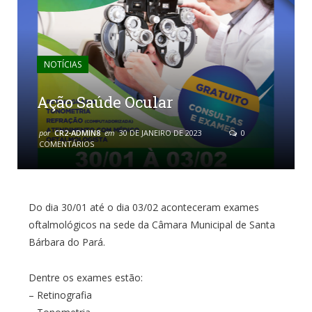
NOTÍCIAS
Ação Saúde Ocular
por
CR2-ADMIN8
em
30 DE JANEIRO DE 2023
0
COMENTÁRIOS
Do dia 30/01 até o dia 03/02 aconteceram exames
oftalmológicos na sede da Câmara Municipal de Santa
Bárbara do Pará.
Dentre os exames estão:
– Retinografia