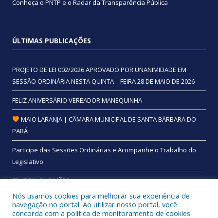
Conheça o
PNTP
e o
Radar da Transparência Pública
ÚLTIMAS PUBLICAÇÕES
PROJETO DE LEI 002/2026 APROVADO POR UNANIMIDADE EM
SESSÃO ORDINÁRIA NESTA QUINTA – FEIRA 28 DE MAIO DE 2026
FELIZ ANIVERSÁRIO VEREADOR MANEQUINHA
MAIO LARANJA | CÂMARA MUNICIPAL DE SANTA BÁRBARA DO
PARÁ
Participe das Sessões Ordinárias e Acompanhe o Trabalho do
Legislativo
FELIZ DIA DAS MÃES
Nós usamos cookies para melhorar sua experiência de
navegação no portal. Ao utilizar nosso portal, você
concorda com a política de monitoramento de cookies.