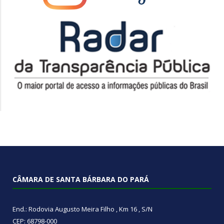
CÂMARA DE SANTA BÁRBARA DO PARÁ
End.: Rodovia Augusto Meira Filho , Km 16 , S/N
CEP: 68798-000