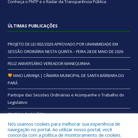
Conheça o
PNTP
e o
Radar da Transparência Pública
ÚLTIMAS PUBLICAÇÕES
PROJETO DE LEI 002/2026 APROVADO POR UNANIMIDADE EM
SESSÃO ORDINÁRIA NESTA QUINTA – FEIRA 28 DE MAIO DE 2026
FELIZ ANIVERSÁRIO VEREADOR MANEQUINHA
MAIO LARANJA | CÂMARA MUNICIPAL DE SANTA BÁRBARA DO
PARÁ
Participe das Sessões Ordinárias e Acompanhe o Trabalho do
Legislativo
FELIZ DIA DAS MÃES
Nós usamos cookies para melhorar sua experiência de
navegação no portal. Ao utilizar nosso portal, você
concorda com a política de monitoramento de cookies.