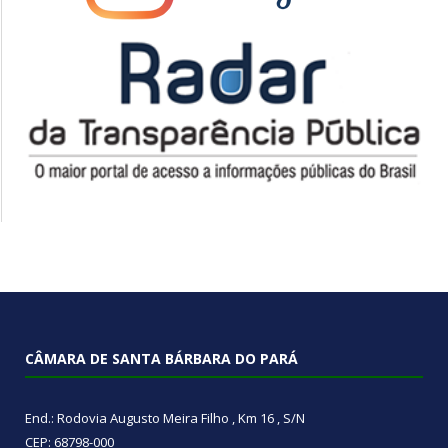
CÂMARA DE SANTA BÁRBARA DO PARÁ
End.: Rodovia Augusto Meira Filho , Km 16 , S/N
CEP: 68798-000