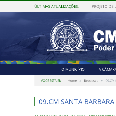
ÚLTIMAS ATUALIZAÇÕES:
O MUNICÍPIO
A CÂMAR
»
»
VOCÊ ESTÁ EM:
Home
Repasses
09.CM 
09.CM SANTA BARBARA 