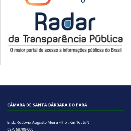
CÂMARA DE SANTA BÁRBARA DO PARÁ
End.: Rodovia Augusto Meira Filho , Km 16 , S/N
CEP: 68798-000