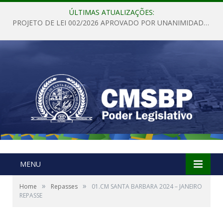
ÚLTIMAS ATUALIZAÇÕES:
PROJETO DE LEI 002/2026 APROVADO POR UNANIMIDADE EM SESSÃO ORDINÁRIA NESTA QUINTA – FEIRA 28 DE MAIO DE 2026
MENU
»
»
Home
Repasses
01.CM SANTA BARBARA 2024 – JANEIRO
REPASSE