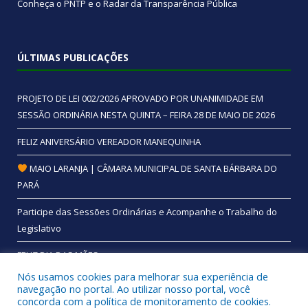
Conheça o
PNTP
e o
Radar da Transparência Pública
ÚLTIMAS PUBLICAÇÕES
PROJETO DE LEI 002/2026 APROVADO POR UNANIMIDADE EM
SESSÃO ORDINÁRIA NESTA QUINTA – FEIRA 28 DE MAIO DE 2026
FELIZ ANIVERSÁRIO VEREADOR MANEQUINHA
MAIO LARANJA | CÂMARA MUNICIPAL DE SANTA BÁRBARA DO
PARÁ
Participe das Sessões Ordinárias e Acompanhe o Trabalho do
Legislativo
FELIZ DIA DAS MÃES
Nós usamos cookies para melhorar sua experiência de
navegação no portal. Ao utilizar nosso portal, você
concorda com a política de monitoramento de cookies.