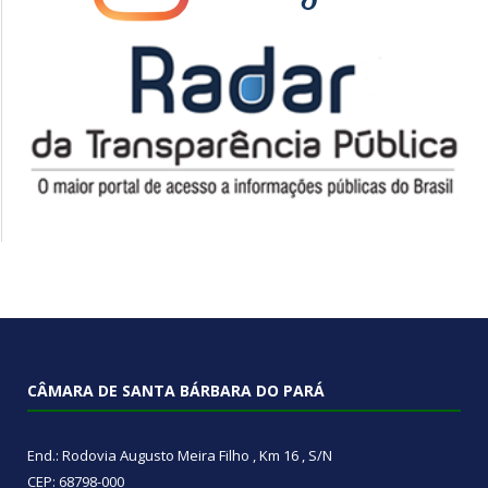
CÂMARA DE SANTA BÁRBARA DO PARÁ
End.: Rodovia Augusto Meira Filho , Km 16 , S/N
CEP: 68798-000