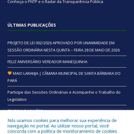
Conheça o
PNTP
e o
Radar da Transparência Pública
ÚLTIMAS PUBLICAÇÕES
PROJETO DE LEI 002/2026 APROVADO POR UNANIMIDADE EM
SESSÃO ORDINÁRIA NESTA QUINTA – FEIRA 28 DE MAIO DE 2026
FELIZ ANIVERSÁRIO VEREADOR MANEQUINHA
MAIO LARANJA | CÂMARA MUNICIPAL DE SANTA BÁRBARA DO
PARÁ
Participe das Sessões Ordinárias e Acompanhe o Trabalho do
Legislativo
FELIZ DIA DAS MÃES
Nós usamos cookies para melhorar sua experiência de
navegação no portal. Ao utilizar nosso portal, você
concorda com a política de monitoramento de cookies.