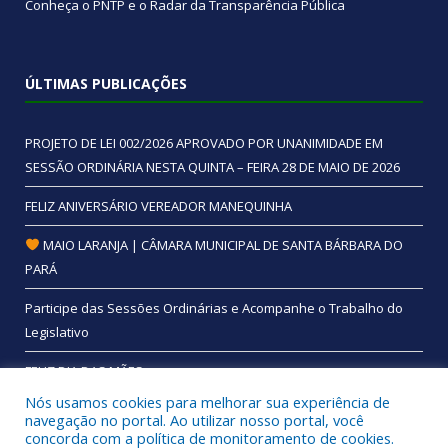
Conheça o
PNTP
e o
Radar da Transparência Pública
ÚLTIMAS PUBLICAÇÕES
PROJETO DE LEI 002/2026 APROVADO POR UNANIMIDADE EM
SESSÃO ORDINÁRIA NESTA QUINTA – FEIRA 28 DE MAIO DE 2026
FELIZ ANIVERSÁRIO VEREADOR MANEQUINHA
MAIO LARANJA | CÂMARA MUNICIPAL DE SANTA BÁRBARA DO
PARÁ
Participe das Sessões Ordinárias e Acompanhe o Trabalho do
Legislativo
FELIZ DIA DAS MÃES
Nós usamos cookies para melhorar sua experiência de
navegação no portal. Ao utilizar nosso portal, você
concorda com a política de monitoramento de cookies.