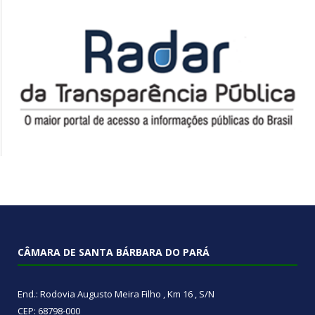
CÂMARA DE SANTA BÁRBARA DO PARÁ
End.: Rodovia Augusto Meira Filho , Km 16 , S/N
CEP: 68798-000