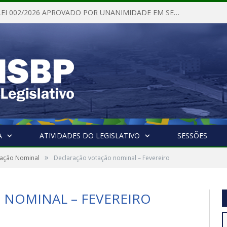
PROJETO DE LEI 002/2026 APROVADO POR UNANIMIDADE EM SESSÃO ORDINÁRIA NESTA QUINTA – FEIRA 28 DE MAIO DE 2026
A
ATIVIDADES DO LEGISLATIVO
SESSÕES
»
tação Nominal
Declaração votação nominal – Fevereiro
NOMINAL – FEVEREIRO