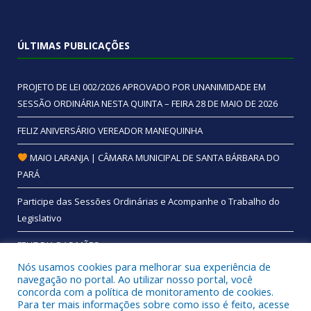
ÚLTIMAS PUBLICAÇÕES
PROJETO DE LEI 002/2026 APROVADO POR UNANIMIDADE EM
SESSÃO ORDINÁRIA NESTA QUINTA – FEIRA 28 DE MAIO DE 2026
FELIZ ANIVERSÁRIO VEREADOR MANEQUINHA
MAIO LARANJA | CÂMARA MUNICIPAL DE SANTA BÁRBARA DO
PARÁ
Participe das Sessões Ordinárias e Acompanhe o Trabalho do
Legislativo
FELIZ DIA DAS MÃES
Nós usamos cookies para melhorar sua experiência de
navegação no portal. Ao utilizar nosso portal, você
concorda com a política de monitoramento de cookies.
Para ter mais informações sobre como isso é feito, acesse
Todos os direitos reservados a Câmara Municipal de Santa