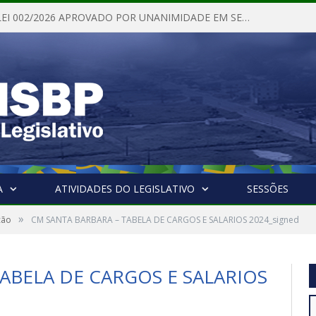
PROJETO DE LEI 002/2026 APROVADO POR UNANIMIDADE EM SESSÃO ORDINÁRIA NESTA QUINTA – FEIRA 28 DE MAIO DE 2026
A
ATIVIDADES DO LEGISLATIVO
SESSÕES
»
ção
CM SANTA BARBARA – TABELA DE CARGOS E SALARIOS 2024_signed
ABELA DE CARGOS E SALARIOS