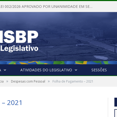
PROJETO DE LEI 002/2026 APROVADO POR UNANIMIDADE EM SESSÃO ORDINÁRIA NESTA QUINTA – FEIRA 28 DE MAIO DE 2026
A
ATIVIDADES DO LEGISLATIVO
SESSÕES
»
»
cia
Despesas com Pessoal
Folha de Pagamento – 2021
– 2021