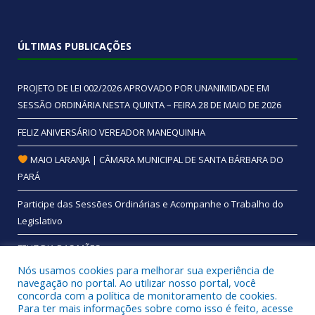
ÚLTIMAS PUBLICAÇÕES
PROJETO DE LEI 002/2026 APROVADO POR UNANIMIDADE EM
SESSÃO ORDINÁRIA NESTA QUINTA – FEIRA 28 DE MAIO DE 2026
FELIZ ANIVERSÁRIO VEREADOR MANEQUINHA
MAIO LARANJA | CÂMARA MUNICIPAL DE SANTA BÁRBARA DO
PARÁ
Participe das Sessões Ordinárias e Acompanhe o Trabalho do
Legislativo
FELIZ DIA DAS MÃES
Nós usamos cookies para melhorar sua experiência de
navegação no portal. Ao utilizar nosso portal, você
concorda com a política de monitoramento de cookies.
Para ter mais informações sobre como isso é feito, acesse
Todos os direitos reservados a Câmara Municipal de Santa