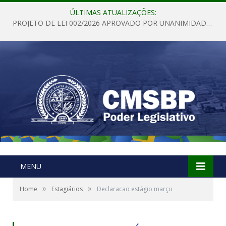
ÚLTIMAS ATUALIZAÇÕES:
PROJETO DE LEI 002/2026 APROVADO POR UNANIMIDADE EM SESSÃO ORDINÁRIA NESTA QUINTA – FEIRA 28 DE MAIO DE 2026
MENU
»
»
Home
Estagiários
Declaracao estágio março