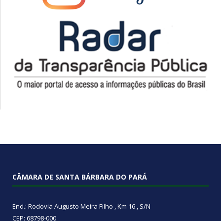
CÂMARA DE SANTA BÁRBARA DO PARÁ
End.: Rodovia Augusto Meira Filho , Km 16 , S/N
CEP: 68798-000