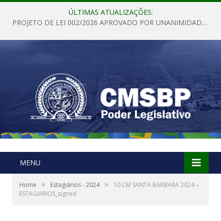
ÚLTIMAS ATUALIZAÇÕES:
PROJETO DE LEI 002/2026 APROVADO POR UNANIMIDADE EM SESSÃO ORDINÁRIA NESTA QUINTA – FEIRA 28 DE MAIO DE 2026
MENU
»
»
Home
Estagiários - 2024
10.CM SANTA BARBARA 2024 –
ESTAGIARIOS_signed