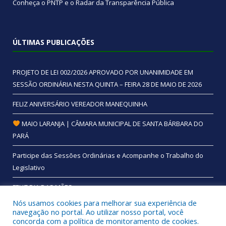
Conheça o
PNTP
e o
Radar da Transparência Pública
ÚLTIMAS PUBLICAÇÕES
PROJETO DE LEI 002/2026 APROVADO POR UNANIMIDADE EM
SESSÃO ORDINÁRIA NESTA QUINTA – FEIRA 28 DE MAIO DE 2026
FELIZ ANIVERSÁRIO VEREADOR MANEQUINHA
MAIO LARANJA | CÂMARA MUNICIPAL DE SANTA BÁRBARA DO
PARÁ
Participe das Sessões Ordinárias e Acompanhe o Trabalho do
Legislativo
FELIZ DIA DAS MÃES
Nós usamos cookies para melhorar sua experiência de
navegação no portal. Ao utilizar nosso portal, você
concorda com a política de monitoramento de cookies.