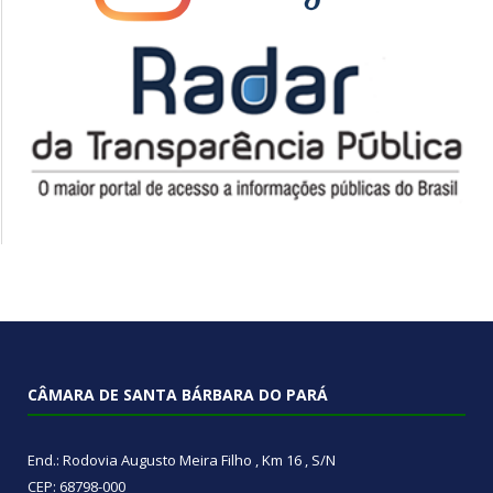
CÂMARA DE SANTA BÁRBARA DO PARÁ
End.: Rodovia Augusto Meira Filho , Km 16 , S/N
CEP: 68798-000