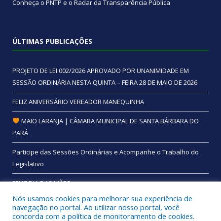
Conheça o
PNTP
e o
Radar da Transparência Pública
ÚLTIMAS PUBLICAÇÕES
PROJETO DE LEI 002/2026 APROVADO POR UNANIMIDADE EM
SESSÃO ORDINÁRIA NESTA QUINTA – FEIRA 28 DE MAIO DE 2026
FELIZ ANIVERSÁRIO VEREADOR MANEQUINHA
MAIO LARANJA | CÂMARA MUNICIPAL DE SANTA BÁRBARA DO
PARÁ
Participe das Sessões Ordinárias e Acompanhe o Trabalho do
Legislativo
FELIZ DIA DAS MÃES
Nós usamos cookies para melhorar sua experiência de
navegação no portal. Ao utilizar nosso portal, você
concorda com a política de monitoramento de cookies.