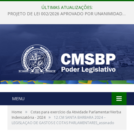
ÚLTIMAS ATUALIZAÇÕES:
PROJETO DE LEI 002/2026 APROVADO POR UNANIMIDADE EM SESSÃO ORDINÁRIA NESTA QUINTA – FEIRA 28 DE MAIO DE 2026
MENU
»
Home
Cotas para exercício da Atividade Parlamentar/Verba
»
Indenizatória - 2024
12.CM SANTA BARBARA 2024 –
LEGISLAÇAO DE GASTOS E COTAS PARLAMENTARES_assinado