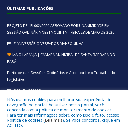
ÚLTIMAS PUBLICAÇÕES
PROJETO DE LEI 002/2026 APROVADO POR UNANIMIDADE EM
SESSÃO ORDINÁRIA NESTA QUINTA – FEIRA 28 DE MAIO DE 2026
FELIZ ANIVERSÁRIO VEREADOR MANEQUINHA
MAIO LARANJA | CÂMARA MUNICIPAL DE SANTA BÁRBARA DO
PARÁ
Participe das Sessões Ordinárias e Acompanhe o Trabalho do
Legislativo
FELIZ DIA DAS MÃES
Nós usamos cookies para melhorar sua experiência de
navegação no portal. Ao utilizar nosso portal, você
concorda com a política de monitoramento de cookies.
Para ter mais informações sobre como isso é feito, acesse
Todos os direitos reservados a Câmara Municipal de Santa
Política de cookies (
Leia mais
). Se você concorda, clique em
Bárbara do Pará.
ACEITO.