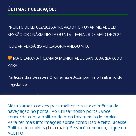
ÚLTIMAS PUBLICAÇÕES
PROJETO DE LEI 002/2026 APROVADO POR UNANIMIDADE EM
SESSÃO ORDINÁRIA NESTA QUINTA – FEIRA 28 DE MAIO DE 2026
FELIZ ANIVERSÁRIO VEREADOR MANEQUINHA
MAIO LARANJA | CÂMARA MUNICIPAL DE SANTA BÁRBARA DO
PARÁ
Participe das Sessões Ordinárias e Acompanhe o Trabalho do
Legislativo
FELIZ DIA DAS MÃES
Nós usamos cookies para melhorar sua experiência de
navegação no portal. Ao utilizar nosso portal, você
concorda com a política de monitoramento de cookies.
Para ter mais informações sobre como isso é feito, acesse
Todos os direitos reservados a Câmara Municipal de Santa
Política de cookies (
Leia mais
). Se você concorda, clique em
Bárbara do Pará.
ACEITO.