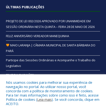
ÚLTIMAS PUBLICAÇÕES
PROJETO DE LEI 002/2026 APROVADO POR UNANIMIDADE EM
SESSÃO ORDINÁRIA NESTA QUINTA – FEIRA 28 DE MAIO DE 2026
FELIZ ANIVERSÁRIO VEREADOR MANEQUINHA
MAIO LARANJA | CÂMARA MUNICIPAL DE SANTA BÁRBARA DO
PARÁ
Participe das Sessões Ordinárias e Acompanhe o Trabalho do
Legislativo
FELIZ DIA DAS MÃES
Nós usamos cookies para melhorar sua experiência de
navegação no portal. Ao utilizar nosso portal, você
concorda com a política de monitoramento de cookies.
Para ter mais informações sobre como isso é feito, acesse
Todos os direitos reservados a Câmara Municipal de Santa
Política de cookies (
Leia mais
). Se você concorda, clique em
Bárbara do Pará.
ACEITO.