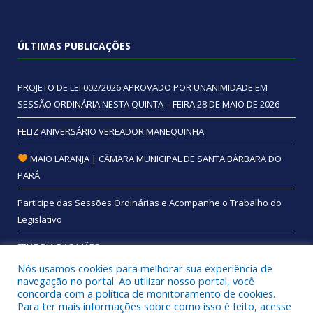
ÚLTIMAS PUBLICAÇÕES
PROJETO DE LEI 002/2026 APROVADO POR UNANIMIDADE EM
SESSÃO ORDINÁRIA NESTA QUINTA – FEIRA 28 DE MAIO DE 2026
FELIZ ANIVERSÁRIO VEREADOR MANEQUINHA
MAIO LARANJA | CÂMARA MUNICIPAL DE SANTA BÁRBARA DO
PARÁ
Participe das Sessões Ordinárias e Acompanhe o Trabalho do
Legislativo
FELIZ DIA DAS MÃES
Nós usamos cookies para melhorar sua experiência de
navegação no portal. Ao utilizar nosso portal, você
concorda com a política de monitoramento de cookies.
Para ter mais informações sobre como isso é feito, acesse
Todos os direitos reservados a Câmara Municipal de Santa